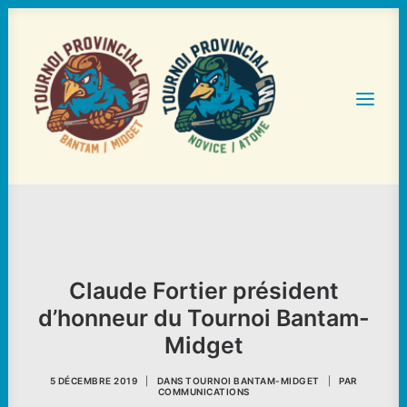
ACCUEIL
STATISTIQUES ET HORAIRES
Claude Fortier président
TOURNOIS
d’honneur du Tournoi Bantam-
HÉBERGEMENT ET RESTAURATION
Midget
NOS PARTENAIRES
5 DÉCEMBRE 2019
|
DANS
TOURNOI BANTAM-MIDGET
|
PAR
COMMUNICATIONS