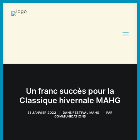
ACCUEIL
STATISTIQUES ET HORAIRES
Un franc succès pour la
Classique hivernale MAHG
TOURNOIS
HÉBERGEMENT ET RESTAURATION
31 JANVIER 2022
|
DANS
FESTIVAL MAHG
|
PAR
COMMUNICATIONS
NOS PARTENAIRES