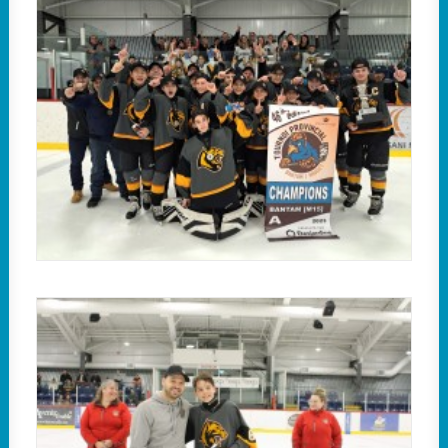
Dans la classe A, les Lions ont gagné l’ultime
confrontation par la marque de 2 à 1 en tirs de
barrage.
Catégorie A : Le joueur offensif du tournoi a été
Nathan Cyr des Lions, et ce, avec une fiche de sept
points.