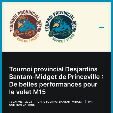
ACCUEIL
Tournoi provincial Desjardins
STATISTIQUES ET HORAIRES
Bantam-Midget de Princeville :
TOURNOIS
De belles performances pour
HÉBERGEMENT ET RESTAURATION
le volet M15
NOS PARTENAIRES
18 JANVIER 2023
|
DANS
TOURNOI BANTAM-MIDGET
|
PAR
COMMUNICATIONS