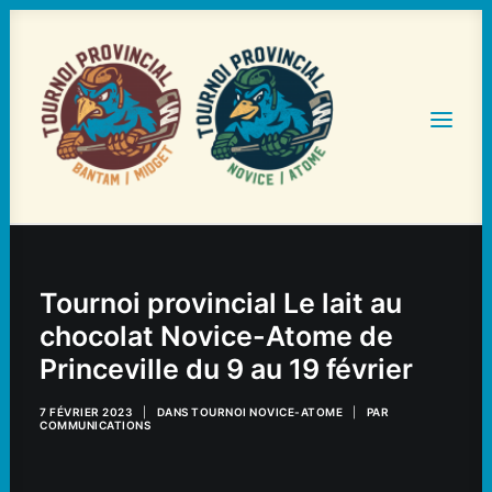
ACCUEIL
Tournoi provincial Le lait au
STATISTIQUES ET HORAIRES
chocolat Novice-Atome de
TOURNOIS
Princeville du 9 au 19 février
HÉBERGEMENT ET RESTAURATION
7 FÉVRIER 2023
|
DANS
TOURNOI NOVICE-ATOME
|
PAR
NOS PARTENAIRES
COMMUNICATIONS