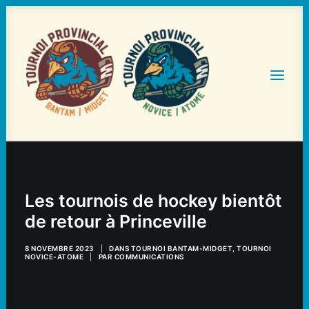
ACCUEIL
STATISTIQUES ET HORAIRES
Les tournois de hockey bientôt
de retour à Princeville
TOURNOIS
HÉBERGEMENT ET RESTAURATION
8 NOVEMBRE 2023
|
DANS
TOURNOI BANTAM-MIDGET
,
TOURNOI
NOVICE-ATOME
|
PAR
COMMUNICATIONS
NOS PARTENAIRES